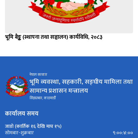
भूमि बैङ्क (स्थापना तथा सञ्चालन) कार्यविधि, २०८३
नेपाल सरकार
भूमि व्यवस्था, सहकारी, सङ्घीय मामिला तथा
सामान्य प्रशासन मन्त्रालय
सिंहदरबार, काठमाडौँ
कार्यालय समय
जाडो (कार्तिक १६ देखि माघ १५)
९:००:४:००
सोमबार-शुक्रबार