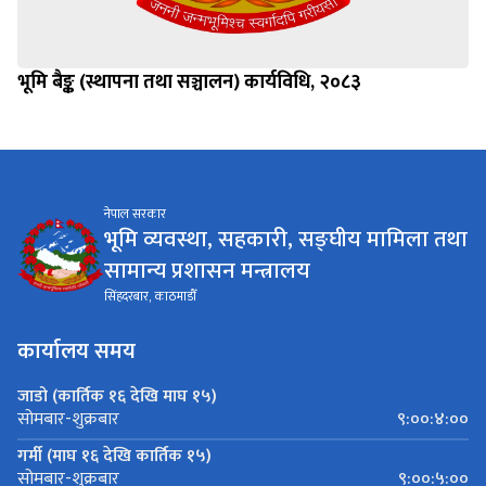
भूमि बैङ्क (स्थापना तथा सञ्चालन) कार्यविधि, २०८३
नेपाल सरकार
भूमि व्यवस्था, सहकारी, सङ्घीय मामिला तथा
सामान्य प्रशासन मन्त्रालय
सिंहदरबार, काठमाडौँ
कार्यालय समय
जाडो (कार्तिक १६ देखि माघ १५)
९:००:४:००
सोमबार-शुक्रबार
गर्मी (माघ १६ देखि कार्तिक १५)
९:००:५:००
सोमबार-शुक्रबार