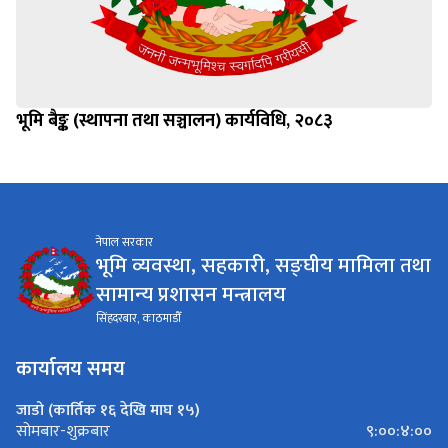
भूमि बैङ्क (स्थापना तथा सञ्चालन) कार्यविधि, २०८३
नेपाल सरकार
भूमि व्यवस्था, सहकारी, सङ्घीय मामिला तथा
सामान्य प्रशासन मन्त्रालय
सिंहदरबार, काठमाडौँ
कार्यालय समय
जाडो (कार्तिक १६ देखि माघ १५)
९:००:४:००
सोमबार-शुक्रबार