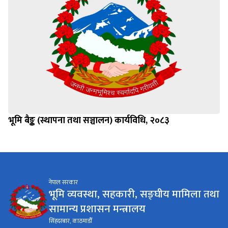
भूमि बैङ्क (स्थापना तथा सञ्चालन) कार्यविधि, २०८३
नेपाल सरकार
भूमि व्यवस्था, सहकारी, सङ्घीय मामिला तथा
सामान्य प्रशासन मन्त्रालय
सिंहदरबार, काठमाडौँ