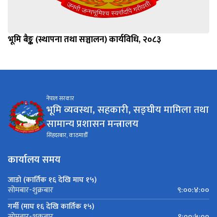
भूमि बैङ्क (स्थापना तथा सञ्चालन) कार्यविधि, २०८३
नेपाल सरकार
भूमि व्यवस्था, सहकारी, सङ्घीय मामिला तथा
सामान्य प्रशासन मन्त्रालय
सिंहदरबार, काठमाडौँ
कार्यालय समय
जाडो (कार्तिक १६ देखि माघ १५)
९:००:४:००
सोमबार-शुक्रबार
गर्मी (माघ १६ देखि कार्तिक १५)
९:००:५:००
सोमबार-शुक्रबार